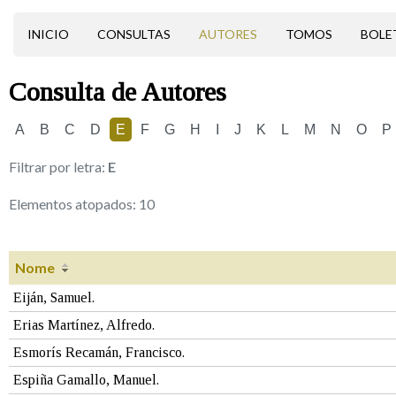
INICIO
CONSULTAS
AUTORES
TOMOS
BOLE
Consulta de
Autores
A
B
C
D
E
F
G
H
I
J
K
L
M
N
O
P
Filtrar por letra:
E
Elementos atopados:
10
Nome
Eiján, Samuel.
Erias Martínez, Alfredo.
Esmorís Recamán, Francisco.
Espiña Gamallo, Manuel.