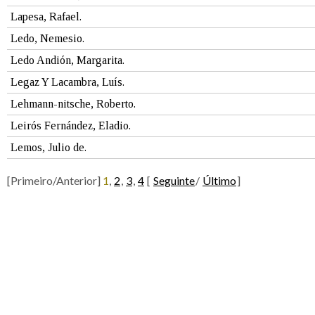
Lapesa, Rafael.
Ledo, Nemesio.
Ledo Andión, Margarita.
Legaz Y Lacambra, Luís.
Lehmann-nitsche, Roberto.
Leirós Fernández, Eladio.
Lemos, Julio de.
[Primeiro/Anterior]
1
,
2
,
3
,
4
[
Seguinte
/
Último
]