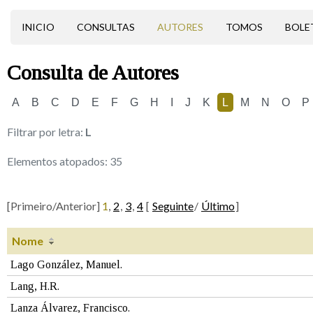
INICIO
CONSULTAS
AUTORES
TOMOS
BOLE
Consulta de
Autores
A
B
C
D
E
F
G
H
I
J
K
L
M
N
O
P
Filtrar por letra:
L
Elementos atopados:
35
[Primeiro/Anterior]
1
,
2
,
3
,
4
[
Seguinte
/
Último
]
Nome
Lago González, Manuel.
Lang, H.R.
Lanza Álvarez, Francisco.