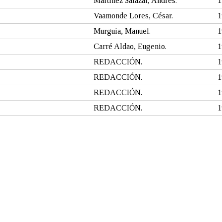
Martínez Salazar, Andrés.
1
Vaamonde Lores, César.
1
Murguía, Manuel.
1
Carré Aldao, Eugenio.
1
REDACCIÓN.
1
REDACCIÓN.
1
REDACCIÓN.
1
REDACCIÓN.
1