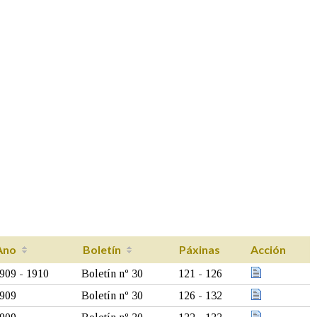
Ano
Boletín
Páxinas
Acción
909 - 1910
Boletín nº 30
121 - 126
909
Boletín nº 30
126 - 132