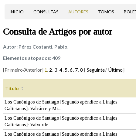
INICIO
CONSULTAS
AUTORES
TOMOS
BOLE
Consulta de
Artigos
por autor
Autor:
Pérez Costanti, Pablo.
Elementos atopados:
409
[Primeiro/Anterior]
1
,
2
,
3
,
4
,
5
,
6
,
7
,
8
[
Seguinte
/
Último
]
Título
Los Canónigos de Santiago [Segundo apéndice a Linajes
Galicianos]: Valcárce y Mi...
Los Canónigos de Santiago [Segundo apéndice a Linajes
Galicianos]: Valverde.
Los Canónigos de Santiago [Segundo apéndice a Linajes