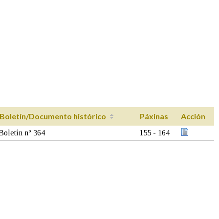
Boletín/Documento histórico
Páxinas
Acción
Boletín nº 364
155 - 164