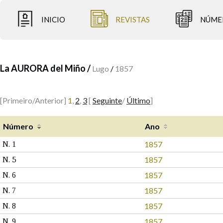
INICIO
REVISTAS
NÚME
La AURORA del Miño /
Lugo
/
1857
[Primeiro/Anterior]
1
,
2
,
3
[
Seguinte
/
Último
]
Número
Ano
1857
N. 1
1857
N. 5
1857
N. 6
1857
N. 7
1857
N. 8
1857
N. 9