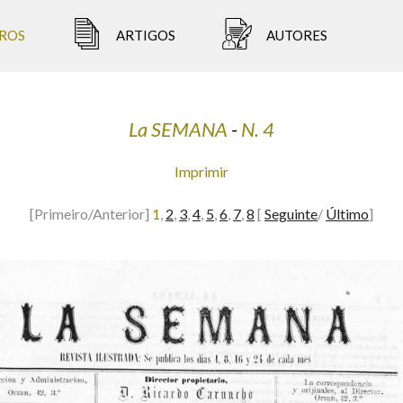
ROS
ARTIGOS
AUTORES
La SEMANA
-
N. 4
Imprimir
[Primeiro/Anterior]
1
,
2
,
3
,
4
,
5
,
6
,
7
,
8
[
Seguinte
/
Último
]