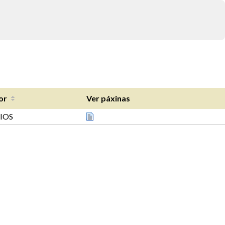
or
Ver páxinas
IOS