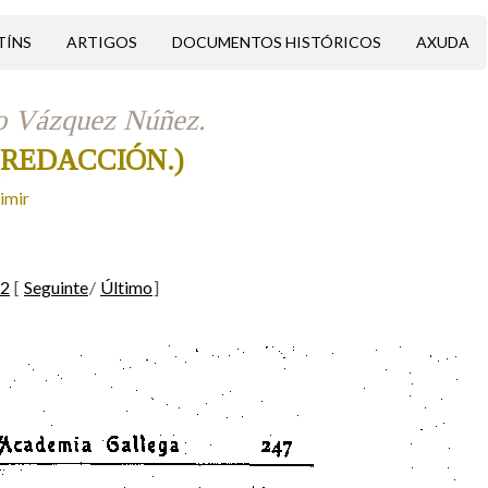
TÍNS
ARTIGOS
DOCUMENTOS HISTÓRICOS
AXUDA
ro Vázquez Núñez.
 (REDACCIÓN.)
imir
2
[
Seguinte
/
Último
]