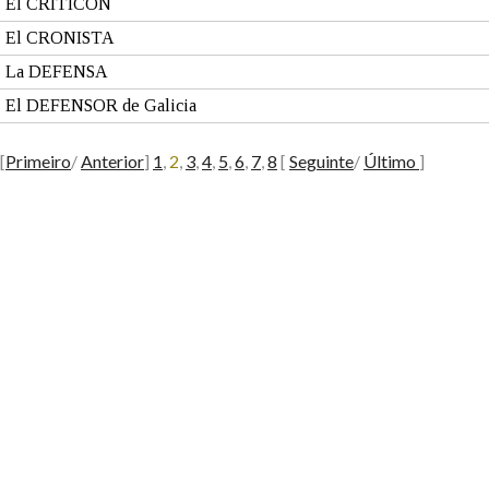
El CRITICON
El CRONISTA
La DEFENSA
El DEFENSOR de Galicia
[
Primeiro
/
Anterior
]
1
,
2
,
3
,
4
,
5
,
6
,
7
,
8
[
Seguinte
/
Último
]