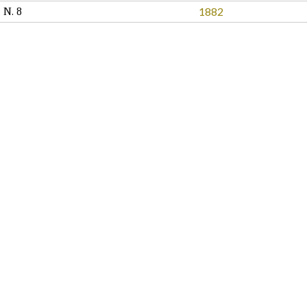
1882
N. 8