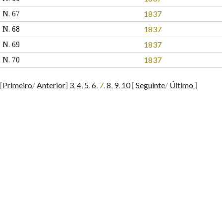
1837
N. 67
1837
N. 68
1837
N. 69
1837
N. 70
[
Primeiro
/
Anterior
]
3
,
4
,
5
,
6
,
7
,
8
,
9
,
10
[
Seguinte
/
Último
]