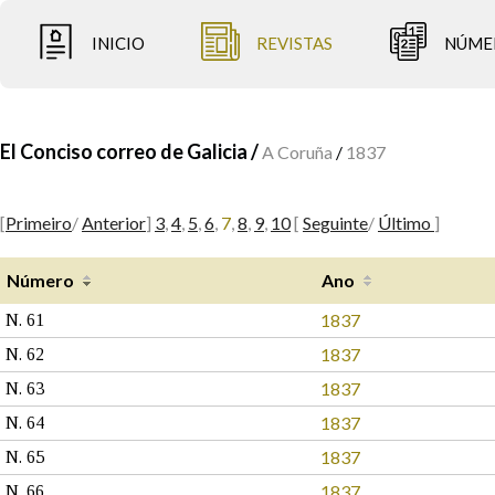
INICIO
REVISTAS
NÚME
El Conciso correo de Galicia /
A Coruña
/
1837
[
Primeiro
/
Anterior
]
3
,
4
,
5
,
6
,
7
,
8
,
9
,
10
[
Seguinte
/
Último
]
Número
Ano
1837
N. 61
1837
N. 62
1837
N. 63
1837
N. 64
1837
N. 65
1837
N. 66