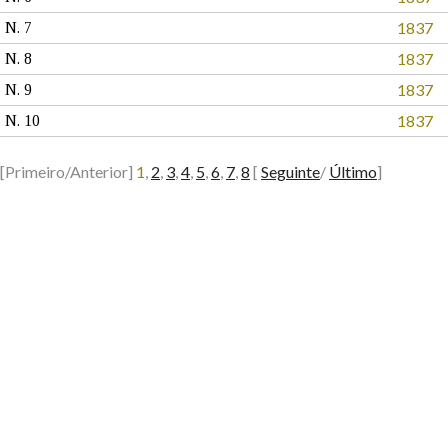
1837
N. 7
1837
N. 8
1837
N. 9
1837
N. 10
[Primeiro/Anterior]
1
,
2
,
3
,
4
,
5
,
6
,
7
,
8
[
Seguinte
/
Último
]