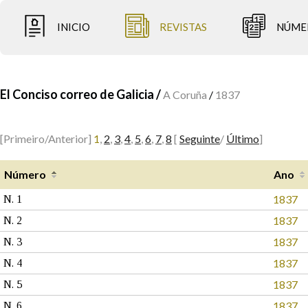
INICIO
REVISTAS
NÚME
El Conciso correo de Galicia /
A Coruña
/
1837
[Primeiro/Anterior]
1
,
2
,
3
,
4
,
5
,
6
,
7
,
8
[
Seguinte
/
Último
]
Número
Ano
1837
N. 1
1837
N. 2
1837
N. 3
1837
N. 4
1837
N. 5
1837
N. 6