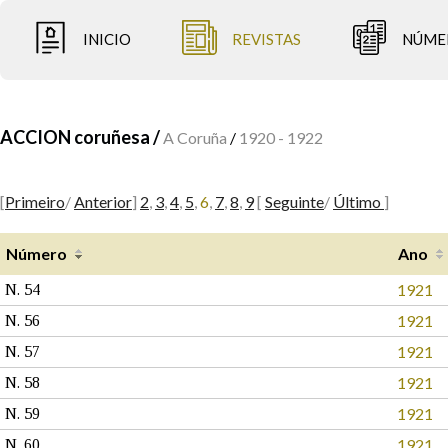
INICIO
REVISTAS
NÚME
ACCION coruñesa /
A Coruña
/
1920 - 1922
[
Primeiro
/
Anterior
]
2
,
3
,
4
,
5
,
6
,
7
,
8
,
9
[
Seguinte
/
Último
]
Número
Ano
1921
N. 54
1921
N. 56
1921
N. 57
1921
N. 58
1921
N. 59
1921
N. 60