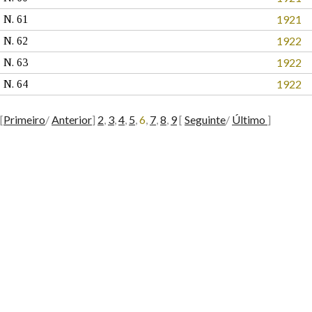
1921
N. 61
1922
N. 62
1922
N. 63
1922
N. 64
[
Primeiro
/
Anterior
]
2
,
3
,
4
,
5
,
6
,
7
,
8
,
9
[
Seguinte
/
Último
]