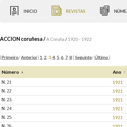
INICIO
REVISTAS
NÚME
ACCION coruñesa /
A Coruña
/
1920 - 1922
[
Primeiro
/
Anterior
]
1
,
2
,
3
,
4
,
5
,
6
,
7
,
8
[
Seguinte
/
Último
]
Número
Ano
1921
N. 21
1921
N. 22
1921
N. 23
1921
N. 24
1921
N. 25
1921
N. 26