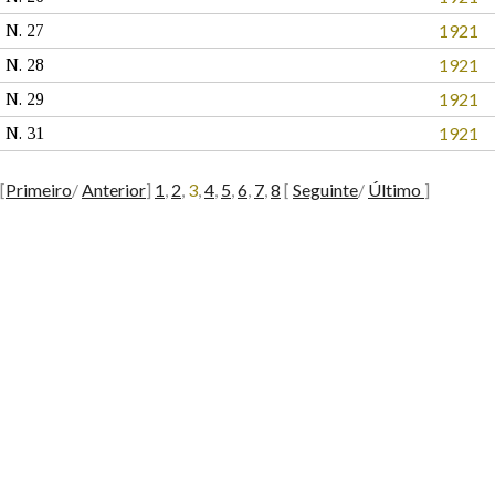
1921
N. 27
1921
N. 28
1921
N. 29
1921
N. 31
[
Primeiro
/
Anterior
]
1
,
2
,
3
,
4
,
5
,
6
,
7
,
8
[
Seguinte
/
Último
]