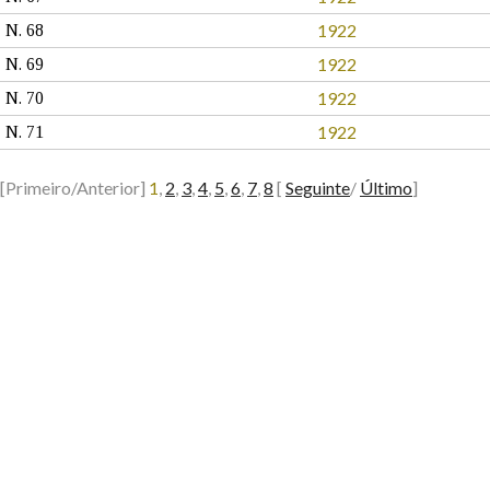
1922
N. 68
1922
N. 69
1922
N. 70
1922
N. 71
[Primeiro/Anterior]
1
,
2
,
3
,
4
,
5
,
6
,
7
,
8
[
Seguinte
/
Último
]