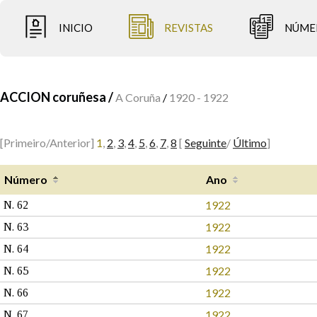
INICIO
REVISTAS
NÚME
ACCION coruñesa /
A Coruña
/
1920 - 1922
[Primeiro/Anterior]
1
,
2
,
3
,
4
,
5
,
6
,
7
,
8
[
Seguinte
/
Último
]
Número
Ano
1922
N. 62
1922
N. 63
1922
N. 64
1922
N. 65
1922
N. 66
1922
N. 67