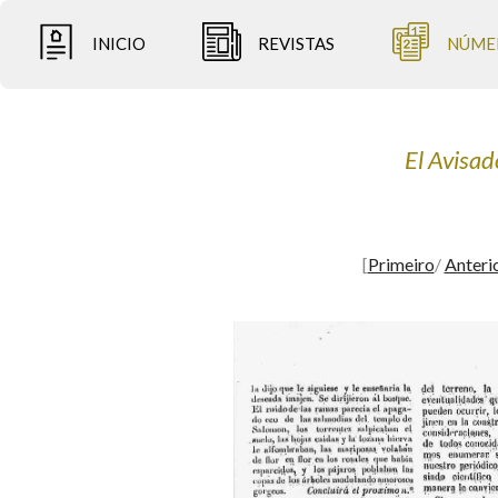
INICIO
REVISTAS
NÚME
El Avisad
[
Primeiro
/
Anteri