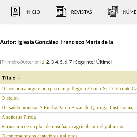
INICIO
REVISTAS
NÚME
Autor:
Iglesia González, Francisco María de la
[Primeiro/Anterior]
1
,
2
,
3
,
4
,
5
,
6
,
7
[
Seguinte
/
Último
]
Título
Ó meu bon amigo e boo patricio gallego o Excmo. Sr. D. Vicente Cal
O ciclón
Un saúdo mimoso. A Emilia Pardo Bazan de Quiroga, Ilustrísema, clás
A señorita Pírola
Formacion de un plan de enseñanza agrícola por el gobierno
O espertador dos cantadores gallegos