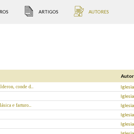
ROS
ARTIGOS
AUTORES
Auto
Iglesi
deron, conde d...
Iglesi
Iglesi
ica e farturo...
Iglesi
Iglesi
Iglesi