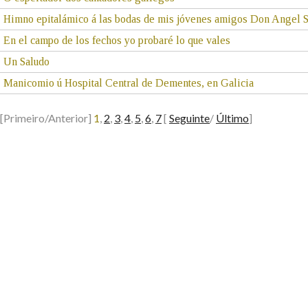
Himno epitalámico á las bodas de mis jóvenes amigos Don Angel Sa
En el campo de los fechos yo probaré lo que vales
Un Saludo
Manicomio ú Hospital Central de Dementes, en Galicia
[Primeiro/Anterior]
1
,
2
,
3
,
4
,
5
,
6
,
7
[
Seguinte
/
Último
]