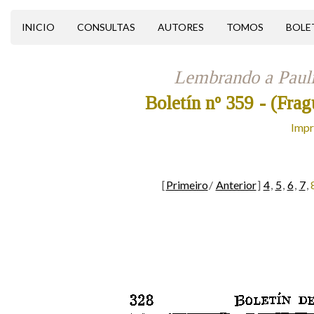
INICIO
CONSULTAS
AUTORES
TOMOS
BOLE
Lembrando a Pauli
Boletín nº 359
- (Frag
Impr
[
Primeiro
/
Anterior
]
4
,
5
,
6
,
7
,