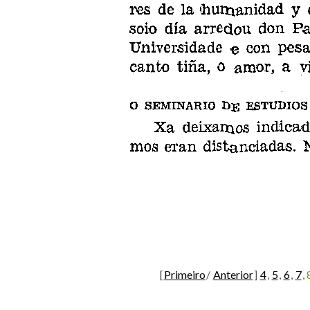
[
Primeiro
/
Anterior
]
4
,
5
,
6
,
7
,