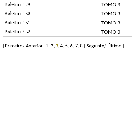
TOMO 3
Boletín nº 29
TOMO 3
Boletín nº 30
TOMO 3
Boletín nº 31
TOMO 3
Boletín nº 32
[
Primeiro
/
Anterior
]
1
,
2
,
3
,
4
,
5
,
6
,
7
,
8
[
Seguinte
/
Último
]