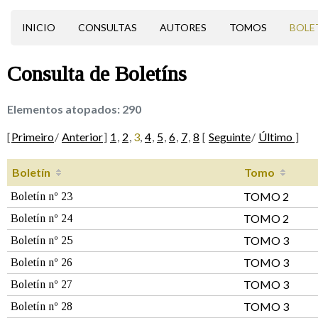
INICIO
CONSULTAS
AUTORES
TOMOS
BOLE
Consulta de
Boletíns
Elementos atopados:
290
[
Primeiro
/
Anterior
]
1
,
2
,
3
,
4
,
5
,
6
,
7
,
8
[
Seguinte
/
Último
]
Boletín
Tomo
TOMO 2
Boletín nº 23
TOMO 2
Boletín nº 24
TOMO 3
Boletín nº 25
TOMO 3
Boletín nº 26
TOMO 3
Boletín nº 27
TOMO 3
Boletín nº 28