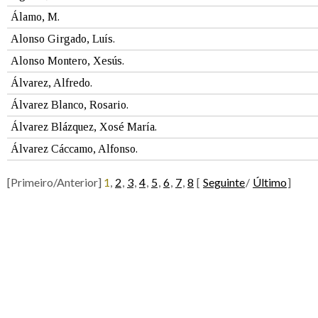
Álamo, M.
Alonso Girgado, Luís.
Alonso Montero, Xesús.
Álvarez, Alfredo.
Álvarez Blanco, Rosario.
Álvarez Blázquez, Xosé María.
Álvarez Cáccamo, Alfonso.
[Primeiro/Anterior]
1
,
2
,
3
,
4
,
5
,
6
,
7
,
8
[
Seguinte
/
Último
]