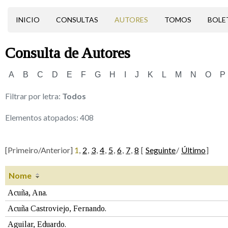
INICIO
CONSULTAS
AUTORES
TOMOS
BOLE
Consulta de
Autores
A
B
C
D
E
F
G
H
I
J
K
L
M
N
O
P
Filtrar por letra:
Todos
Elementos atopados:
408
[Primeiro/Anterior]
1
,
2
,
3
,
4
,
5
,
6
,
7
,
8
[
Seguinte
/
Último
]
Nome
Acuña, Ana.
Acuña Castroviejo, Fernando.
Aguilar, Eduardo.