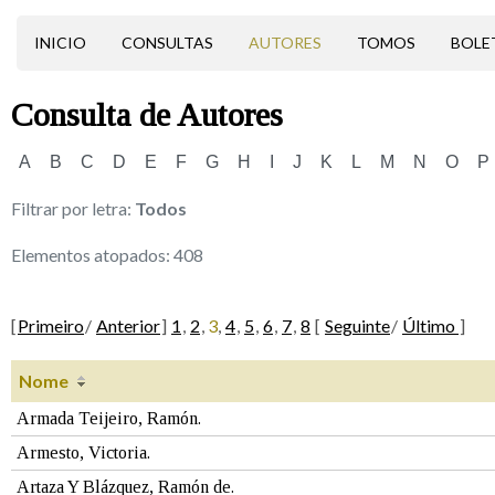
INICIO
CONSULTAS
AUTORES
TOMOS
BOLE
Consulta de
Autores
A
B
C
D
E
F
G
H
I
J
K
L
M
N
O
P
Filtrar por letra:
Todos
Elementos atopados:
408
[
Primeiro
/
Anterior
]
1
,
2
,
3
,
4
,
5
,
6
,
7
,
8
[
Seguinte
/
Último
]
Nome
Armada Teijeiro, Ramón.
Armesto, Victoria.
Artaza Y Blázquez, Ramón de.