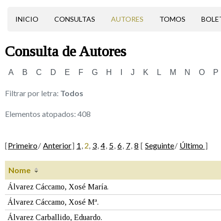
INICIO
CONSULTAS
AUTORES
TOMOS
BOLE
Consulta de
Autores
A
B
C
D
E
F
G
H
I
J
K
L
M
N
O
P
Filtrar por letra:
Todos
Elementos atopados:
408
[
Primeiro
/
Anterior
]
1
,
2
,
3
,
4
,
5
,
6
,
7
,
8
[
Seguinte
/
Último
]
Nome
Álvarez Cáccamo, Xosé María.
Álvarez Cáccamo, Xosé Mª.
Álvarez Carballido, Eduardo.