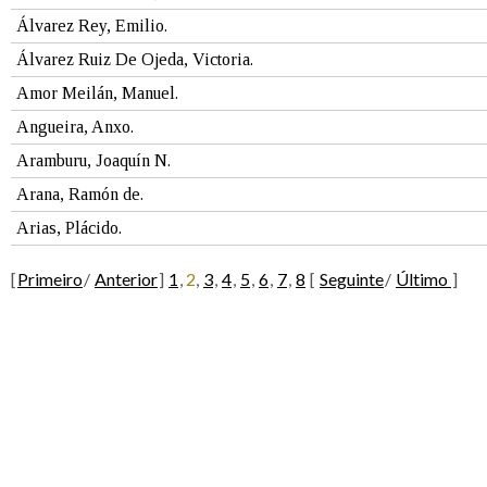
Álvarez Rey, Emilio.
Álvarez Ruiz De Ojeda, Victoria.
Amor Meilán, Manuel.
Angueira, Anxo.
Aramburu, Joaquín N.
Arana, Ramón de.
Arias, Plácido.
[
Primeiro
/
Anterior
]
1
,
2
,
3
,
4
,
5
,
6
,
7
,
8
[
Seguinte
/
Último
]