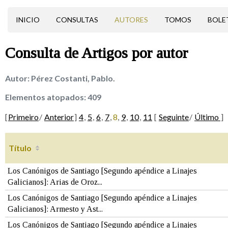
INICIO
CONSULTAS
AUTORES
TOMOS
BOLE
Consulta de
Artigos
por autor
Autor:
Pérez Costanti, Pablo.
Elementos atopados:
409
[
Primeiro
/
Anterior
]
4
,
5
,
6
,
7
,
8
,
9
,
10
,
11
[
Seguinte
/
Último
]
Título
Los Canónigos de Santiago [Segundo apéndice a Linajes
Galicianos]: Arias de Oroz...
Los Canónigos de Santiago [Segundo apéndice a Linajes
Galicianos]: Armesto y Ast...
Los Canónigos de Santiago [Segundo apéndice a Linajes