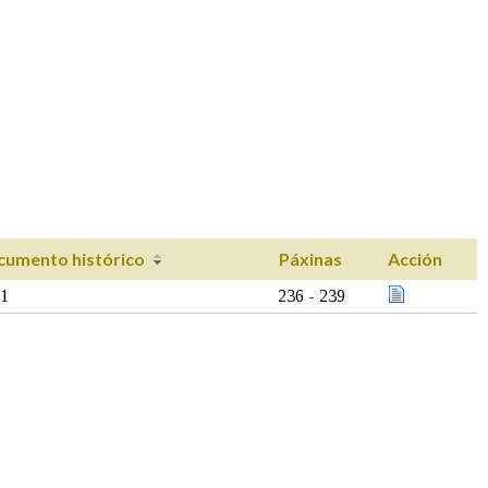
cumento histórico
Páxinas
Acción
51
236 - 239