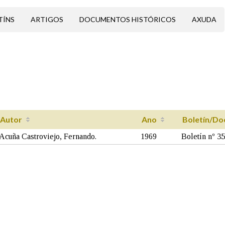
TÍNS
ARTIGOS
DOCUMENTOS HISTÓRICOS
AXUDA
Autor
Ano
Boletín/Do
Acuña Castroviejo, Fernando.
1969
Boletín nº 3