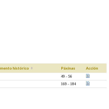
mento histórico
Páxinas
Acción
49 - 56
169 - 184