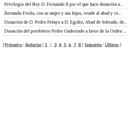
Privilegio del Rey D. Fernando II por el que hace donación a...
Bermudo Froila, con su mujer y sus hijos, vende al abad y co...
Donación de D. Pedro Pelayo a D. Egidio, Abad de Sobrado, de...
Donación del presbítero Pedro Gudesindo a favor de la Orden ...
[
Primeiro
/
Anterior
]
1
,
2
,
3
,
4
,
5
,
6
,
7
,
8
[
Seguinte
/
Último
]