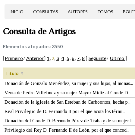
INICIO
CONSULTAS
AUTORES
TOMOS
BOLE
Consulta de
Artigos
Elementos atopados:
3550
[
Primeiro
/
Anterior
]
1
,
2
,
3
,
4
,
5
,
6
,
7
,
8
[
Seguinte
/
Último
]
Título
Donación de Gonzalo Menéndez, su mujer y sus hijos, al monas...
Venta de Pedro Villelmez y su mujer Mayor Midiz al Conde D. ...
Donación de la iglesia de San Esteban de Carboentes, hecha p...
Real Privilegio de D. Fernando II por el que acota los térmi...
Donación del Conde D. Bermudo Pérez de Traba y de su mujer l...
Privilegio del Rey D. Fernando II de León, por el que conced...