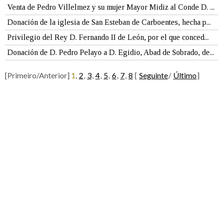
Venta de Pedro Villelmez y su mujer Mayor Midiz al Conde D. ...
Donación de la iglesia de San Esteban de Carboentes, hecha p...
Privilegio del Rey D. Fernando II de León, por el que conced...
Donación de D. Pedro Pelayo a D. Egidio, Abad de Sobrado, de...
[Primeiro/Anterior]
1
,
2
,
3
,
4
,
5
,
6
,
7
,
8
[
Seguinte
/
Último
]