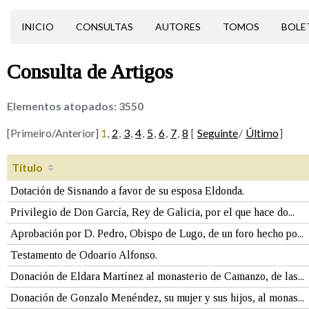
INICIO
CONSULTAS
AUTORES
TOMOS
BOLE
Consulta de
Artigos
Elementos atopados:
3550
[Primeiro/Anterior]
1
,
2
,
3
,
4
,
5
,
6
,
7
,
8
[
Seguinte
/
Último
]
Título
Dotación de Sisnando a favor de su esposa Eldonda.
Privilegio de Don García, Rey de Galicia, por el que hace do...
Aprobación por D. Pedro, Obispo de Lugo, de un foro hecho po...
Testamento de Odoario Alfonso.
Donación de Eldara Martínez al monasterio de Camanzo, de las...
Donación de Gonzalo Menéndez, su mujer y sus hijos, al monas...