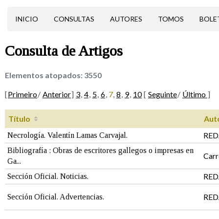
INICIO
CONSULTAS
AUTORES
TOMOS
BOLE
Consulta de
Artigos
Elementos atopados:
3550
[
Primeiro
/
Anterior
]
3
,
4
,
5
,
6
,
7
,
8
,
9
,
10
[
Seguinte
/
Último
]
Título
Aut
RED
Necrología. Valentín Lamas Carvajal.
Bibliografía : Obras de escritores gallegos o impresas en
Carr
Ga...
RED
Sección Oficial. Noticias.
RED
Sección Oficial. Advertencias.