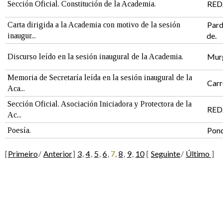
RED
Sección Oficial. Constitución de la Academia.
Pard
Carta dirigida a la Academia con motivo de la sesión
de.
inaugur...
Murg
Discurso leído en la sesión inaugural de la Academia.
Memoria de Secretaría leída en la sesión inaugural de la
Carr
Aca...
Sección Oficial. Asociación Iniciadora y Protectora de la
RED
Ac...
Pond
Poesía.
[
Primeiro
/
Anterior
]
3
,
4
,
5
,
6
,
7
,
8
,
9
,
10
[
Seguinte
/
Último
]