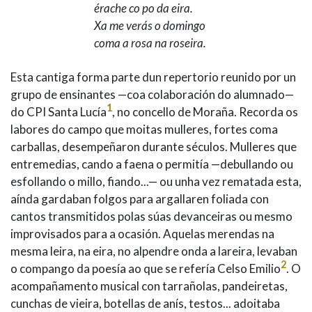
IDENTIDADE CORPORATIVA
érache co po da eira.
Facebook
Twitter
Youtube
Instagram
Bluesky
FIGURAS HOMENAXEADAS
Xa me verás o domingo
MARCIAL DEL ADALID
coma a rosa na roseira.
HISTORIA
CASA-MUSEO EMILIA PARDO
BAZÁN
60 ANOS DLG
Esta cantiga forma parte dun repertorio reunido por un
PRIMAVERA DAS LETRAS
grupo de ensinantes —coa colaboración do alumnado—
PORTAL DAS PALABRAS
1
do CPI Santa Lucía
, no concello de Moraña. Recorda os
labores do campo que moitas mulleres, fortes coma
carballas, desempeñaron durante séculos. Mulleres que
entremedias, cando a faena o permitía —debullando ou
esfollando o millo, fiando...— ou unha vez rematada esta,
aínda gardaban folgos para argallaren foliada con
cantos transmitidos polas súas devanceiras ou mesmo
improvisados para a ocasión. Aquelas merendas na
mesma leira, na eira, no alpendre onda a lareira, levaban
2
o compango da poesía ao que se refería Celso Emilio
. O
acompañamento musical con tarrañolas, pandeiretas,
cunchas de vieira, botellas de anís, testos... adoitaba