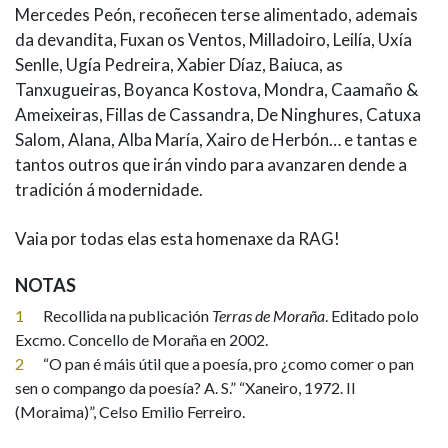
Mercedes Peón, recoñecen terse alimentado, ademais
da devandita, Fuxan os Ventos, Milladoiro, Leilía, Uxía
Senlle, Ugía Pedreira, Xabier Díaz, Baiuca, as
Tanxugueiras, Boyanca Kostova, Mondra, Caamaño &
Ameixeiras, Fillas de Cassandra, De Ninghures, Catuxa
Salom, Alana, Alba María, Xairo de Herbón… e tantas e
tantos outros que irán vindo para avanzaren dende a
tradición á modernidade.
Vaia por todas elas esta homenaxe da RAG!
NOTAS
1
Recollida na publicación
Terras de Moraña
. Editado polo
Excmo. Concello de Moraña en 2002.
2
“O pan é máis útil que a poesía, pro ¿como comer o pan
sen o compango da poesía? A. S.” “Xaneiro, 1972. II
(Moraima)”, Celso Emilio Ferreiro.