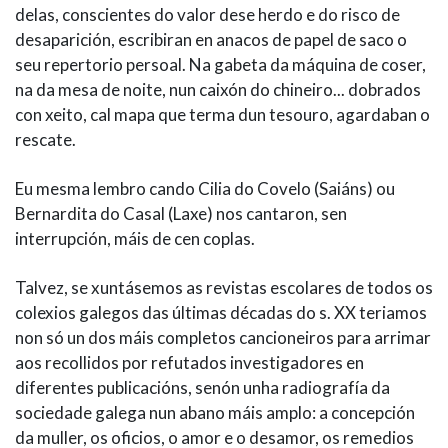
delas, conscientes do valor dese herdo e do risco de
desaparición, escribiran en anacos de papel de saco o
seu repertorio persoal. Na gabeta da máquina de coser,
na da mesa de noite, nun caixón do chineiro... dobrados
con xeito, cal mapa que terma dun tesouro, agardaban o
rescate.
Eu mesma lembro cando Cilia do Covelo (Saiáns) ou
Bernardita do Casal (Laxe) nos cantaron, sen
interrupción, máis de cen coplas.
Talvez, se xuntásemos as revistas escolares de todos os
colexios galegos das últimas décadas do s. XX teriamos
non só un dos máis completos cancioneiros para arrimar
aos recollidos por refutados investigadores en
diferentes publicacións, senón unha radiografía da
sociedade galega nun abano máis amplo: a concepción
da muller, os oficios, o amor e o desamor, os remedios