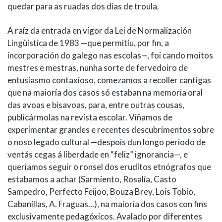
quedar para as ruadas dos días de troula.
A raíz da entrada en vigor da Lei de Normalización
Lingüística de 1983 —que permitiu, por fin, a
incorporación do galego nas escolas—, foi cando moitos
mestres e mestras, nunha sorte de fervedoiro de
entusiasmo contaxioso, comezamos a recoller cantigas
que na maioría dos casos só estaban na memoria oral
das avoas e bisavoas, para, entre outras cousas,
publicármolas na revista escolar. Viñamos de
experimentar grandes e recentes descubrimentos sobre
o noso legado cultural —despois dun longo período de
ventás cegas á liberdade en “feliz” ignorancia—, e
queriamos seguir o ronsel dos eruditos etnógrafos que
estabamos a achar (Sarmiento, Rosalía, Casto
Sampedro, Perfecto Feijoo, Bouza Brey, Lois Tobío,
Cabanillas, A. Fraguas...), na maioría dos casos con fins
exclusivamente pedagóxicos. Avalado por diferentes