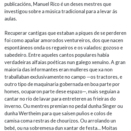
publicacións, Manuel Rico é un deses mestres que
investigou sobre a música tradicional para a levar ás
aulas.
Recuperar cantigas que estaban a piques de se perderen
foi como apañar amorodos ventureiros, dos que nacen
espontáneos onda os regueiros e os valados: gozoso e
sabedeiro. Entre aqueles cantos populares había
verdadeiras alfaias poéticas nun galego xenuíno. A gran
maioría das informantes eran mulleres que xa non
traballaban exclusivamente no campo —os tractores, e
outro tipo de maquinaria gobernada en boa parte por
homes, ocuparon parte dese espazo—, mais seguían a
cantar no río de lavar para entreteren as frieiras do
inverno. Ou mentres premían no pedal dunha Singer ou
dunha Wertheim para que saísen puños e colos de
camisa coma restras de chourizos. Ou arrolando un
bebé, ou na sobremesa dun xantar de festa... Moitas