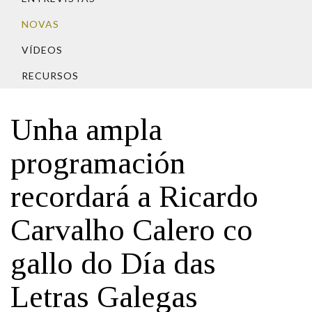
IDENTIDADE CORPORATIVA
Facebook
Twitter
Youtube
Instagram
Bluesky
FIGURAS HOMENAXEADAS
NOVAS
MARCIAL DEL ADALID
HISTORIA
CASA-MUSEO EMILIA PARDO
VÍDEOS
BAZÁN
60 ANOS DLG
RECURSOS
PRIMAVERA DAS LETRAS
PORTAL DAS PALABRAS
Unha ampla
programación
recordará a Ricardo
Carvalho Calero co
gallo do Día das
Letras Galegas