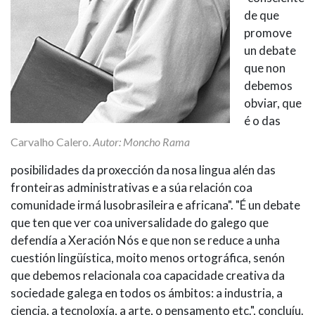
de que
promove
un debate
que non
debemos
obviar, que
é o das
Carvalho Calero.
Autor: Moncho Rama
posibilidades da proxección da nosa lingua alén das
fronteiras administrativas e a súa relación coa
comunidade irmá lusobrasileira e africana". "É un debate
que ten que ver coa universalidade do galego que
defendía a Xeración Nós e que non se reduce a unha
cuestión lingüística, moito menos ortográfica, senón
que debemos relacionala coa capacidade creativa da
sociedade galega en todos os ámbitos: a industria, a
ciencia, a tecnoloxía, a arte, o pensamento etc.", concluíu.