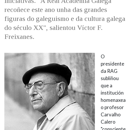
iniciativas. "A Real Academia Galega
recoñece este ano unha das grandes
figuras do galeguismo e da cultura galega
do século XX", salientou Víctor F.
Freixanes.
O
presidente
da RAG
subliñou
que a
institución
homenaxea
o profesor
Carvalho
Calero
"consciente