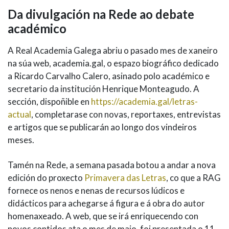
Da divulgación na Rede ao debate
académico
A Real Academia Galega abriu o pasado mes de xaneiro
na súa web, academia.gal, o espazo biográfico dedicado
a Ricardo Carvalho Calero, asinado polo académico e
secretario da institución Henrique Monteagudo. A
sección, dispoñible en
https://academia.gal/letras-
actual
, completarase con novas, reportaxes, entrevistas
e artigos que se publicarán ao longo dos vindeiros
meses.
Tamén na Rede, a semana pasada botou a andar a nova
edición do proxecto
Primavera das Letras
, co que a RAG
fornece os nenos e nenas de recursos lúdicos e
didácticos para achegarse á figura e á obra do autor
homenaxeado. A web, que se irá enriquecendo con
novos contidos ata o mes de maio, foi presentada o 11