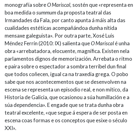
monografía sobre
O Mariscal,
sostén que «representa en
boa medida o
summum
da proposta teatral das
Irmandades da Fala, por canto apunta á máis alta das
cualidades estéticas acompañándoa dunha nítida
mensaxe galeguista». Por outra parte, Xosé Luís
Méndez Ferrín (2010: IX) salienta que
O Mariscal
é unha
obra «arrebatadora, elocuente, magnífica. Existen nela
parlamentos dignos de memorización. Arrebata o ritmo
e paira sobre o espectador a sombra terríbel dun final
que todos coñecen, igual ca na traxedia grega. O pobo
sabe que nos acontecementos que se desenvolven na
escena se representa un episodio real, e non mítico, da
Historia de Galicia, que ocasionou a súa humillación e a
súa dependencia». E engade que se trata dunha obra
teatral excelente, «que segue á espera de ser posta en
escena coas formas e os conceptos que esixe o século
XXI».