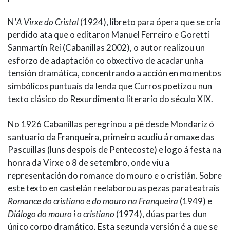
N’
A Virxe do Cristal
(1924), libreto para ópera que se cría
perdido ata que o editaron Manuel Ferreiro e Goretti
Sanmartín Rei (Cabanillas 2002), o autor realizou un
esforzo de adaptación co obxectivo de acadar unha
tensión dramática, concentrando a acción en momentos
simbólicos puntuais da lenda que Curros poetizou nun
texto clásico do Rexurdimento literario do século XIX.
No 1926 Cabanillas peregrinou a pé desde Mondariz ó
santuario da Franqueira, primeiro acudiu á romaxe das
Pascuillas (luns despois de Pentecoste) e logo á festa na
honra da Virxe o 8 de setembro, onde viu a
representación do romance do mouro e o cristián. Sobre
este texto en castelán reelaborou as pezas parateatrais
Romance do cristiano e do mouro na Franqueira
(1949) e
Diálogo do mouro i o cristiano
(1974), dúas partes dun
único corpo dramático. Esta segunda versión é a que se