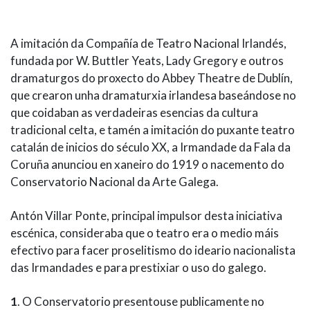
IDENTIDADE CORPORATIVA
Facebook
Twitter
Youtube
Instagram
Bluesky
FIGURAS HOMENAXEADAS
MARCIAL DEL ADALID
HISTORIA
A imitación da Compañía de Teatro Nacional Irlandés,
CASA-MUSEO EMILIA PARDO
fundada por W. Buttler Yeats, Lady Gregory e outros
BAZÁN
60 ANOS DLG
dramaturgos do proxecto do Abbey Theatre de Dublín,
PRIMAVERA DAS LETRAS
que crearon unha dramaturxia irlandesa baseándose no
PORTAL DAS PALABRAS
que coidaban as verdadeiras esencias da cultura
tradicional celta, e tamén a imitación do puxante teatro
catalán de inicios do século XX, a Irmandade da Fala da
Coruña anunciou en xaneiro do 1919 o nacemento do
Conservatorio Nacional da Arte Galega.
Antón Villar Ponte, principal impulsor desta iniciativa
escénica, consideraba que o teatro era o medio máis
efectivo para facer proselitismo do ideario nacionalista
das Irmandades e para prestixiar o uso do galego.
1
. O Conservatorio presentouse publicamente no