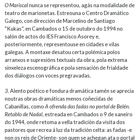
O Mariscal
nunca se representou, agás na modalidade de
teatro de marionetas. Estreouna o Centro Dramático
Galego, con dirección de Marcelino de Santiago
“Kukas”, en Cambados o 15 de outubro do 1994 no
salón de actos do IES Francisco Asorey e,
posteriormente, representouse en cidades e vilas
galegas. A montaxe desatou certa polémica polos
arranxos e supresións textuais da obra, pola extrema
sinxeleza escenográfica e pola sensación de frialdade
dos diálogos con voces pregravadas.
3
. Alento poético e fondura dramática tamén se aprecia
noutras obras dramáticas menos coñecidas de
Cabanillas, como
A ofrenda das fadas no portal de Belén.
Retablo de Nadal
, estreada en Cambados o 9 de xaneiro
do 1944, onde retoma a vella tradición da visita dos
pastores que recrea á luz da tradición celta: as fadas -e
non os reis de Oriente- son quen se achegan ata o portal