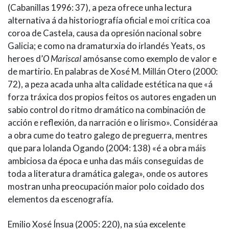
(Cabanillas 1996: 37), a peza ofrece unha lectura
alternativa á da historiografía oficial e moi crítica coa
coroa de Castela, causa da opresión nacional sobre
Galicia; e como na dramaturxia do irlandés Yeats, os
heroes d’
O Mariscal
amósanse como exemplo de valor e
de martirio. En palabras de Xosé M. Millán Otero (2000:
72), a peza acada unha alta calidade estética na que «á
forza tráxica dos propios feitos os autores engaden un
sabio control do ritmo dramático na combinación de
acción e reflexión, da narración e o lirismo». Considéraa
a obra cume do teatro galego de preguerra, mentres
que para Iolanda Ogando (2004: 138) «é a obra máis
ambiciosa da época e unha das máis conseguidas de
toda a literatura dramática galega», onde os autores
mostran unha preocupación maior polo coidado dos
elementos da escenografía.
Emilio Xosé Ínsua (2005: 220), na súa excelente