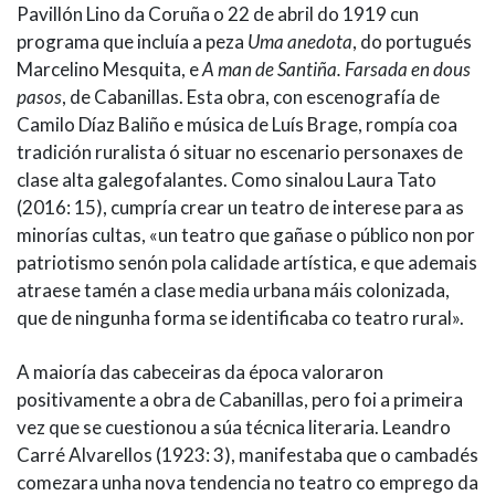
Pavillón Lino da Coruña o 22 de abril do 1919 cun
programa que incluía a peza
Uma anedota
, do portugués
Marcelino Mesquita, e
A man de Santiña. Farsada en dous
pasos
, de Cabanillas. Esta obra, con escenografía de
Camilo Díaz Baliño e música de Luís Brage, rompía coa
tradición ruralista ó situar no escenario personaxes de
clase alta galegofalantes. Como sinalou Laura Tato
(2016: 15), cumpría crear un teatro de interese para as
minorías cultas, «un teatro que gañase o público non por
patriotismo senón pola calidade artística, e que ademais
atraese tamén a clase media urbana máis colonizada,
que de ningunha forma se identificaba co teatro rural».
A maioría das cabeceiras da época valoraron
positivamente a obra de Cabanillas, pero foi a primeira
vez que se cuestionou a súa técnica literaria. Leandro
Carré Alvarellos (1923: 3), manifestaba que o cambadés
comezara unha nova tendencia no teatro co emprego da