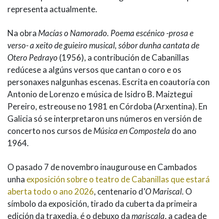
representa actualmente.
Na obra
Macías o Namorado. Poema escénico -prosa e
verso- a xeito de guieiro musical, sóbor dunha cantata de
Otero Pedrayo
(1956), a contribución de Cabanillas
redúcese a algúns versos que cantan o coro e os
personaxes nalgunhas escenas. Escrita en coautoría con
Antonio de Lorenzo e música de Isidro B. Maiztegui
Pereiro, estreouse no 1981 en Córdoba (Arxentina). En
Galicia só se interpretaron uns números en versión de
concerto nos cursos de
Música en Compostela
do ano
1964.
O pasado 7 de novembro inaugurouse en Cambados
unha
exposición sobre o teatro de Cabanillas que estará
aberta todo o ano 2026
, centenario d’
O Mariscal
. O
símbolo da exposición, tirado da cuberta da primeira
edición da traxedia, é o debuxo da
mariscala
, a cadea de