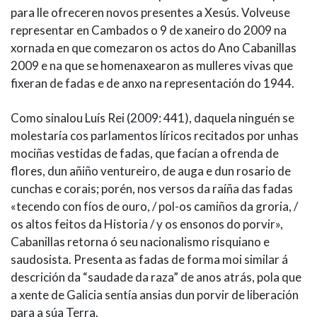
para lle ofreceren novos presentes a Xesús. Volveuse
representar en Cambados o 9 de xaneiro do 2009 na
xornada en que comezaron os actos do Ano Cabanillas
2009 e na que se homenaxearon as mulleres vivas que
fixeran de fadas e de anxo na representación do 1944.
Como sinalou Luís Rei (2009: 441), daquela ninguén se
molestaría cos parlamentos líricos recitados por unhas
mociñas vestidas de fadas, que facían a ofrenda de
flores, dun añiño ventureiro, de auga e dun rosario de
cunchas e corais; porén, nos versos da raíña das fadas
«tecendo con fíos de ouro, / pol-os camiños da groria, /
os altos feitos da Historia / y os ensonos do porvir»,
Cabanillas retorna ó seu nacionalismo risquiano e
saudosista. Presenta as fadas de forma moi similar á
descrición da “saudade da raza” de anos atrás, pola que
a xente de Galicia sentía ansias dun porvir de liberación
para a súa Terra.