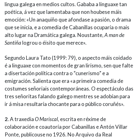
lingua galega en medios cultos. Gababa a linguaxe tan
poética, á vez que lamentaba que non houbese máis
emoción: «Un anaquiño que afondase a pasión, o drama
que se inicia, e a comedia de Cabanillas ocuparía o mais
alto lugar na Dramática galega. Noustante,
A man de
Santiña
logrou o éisito que merece».
Segundo Laura Tato (1999: 79), o aspecto máis coidado
é a linguaxe con momentos de gran lirismo, sen que falte
a disertación política contra o “cunerismo” e a
emigración. Salienta que era «a primeira comedia de
costumes señoriais contemporáneas. O espectáculo das
tres señoritas falando galego mentres se adobían para
ir á misa resultaría chocante para o público coruñés».
2
. A traxedia
O Mariscal
, escrita en réxime de
colaboración e coautoría por Cabanillas e Antón Villar
Ponte, publicouse no 1926. No Arquivo da Real