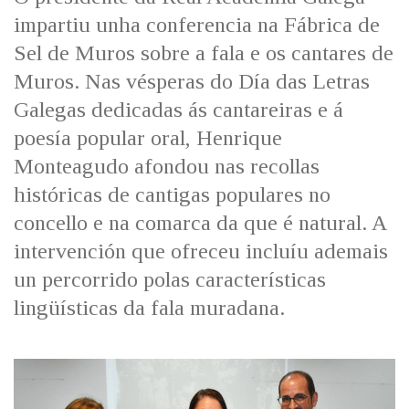
IDENTIDADE CORPORATIVA
Facebook
Twitter
Youtube
Instagram
Bluesky
impartiu unha conferencia na Fábrica de
FIGURAS HOMENAXEADAS
MARCIAL DEL ADALID
Sel de Muros sobre a fala e os cantares de
HISTORIA
CASA-MUSEO EMILIA PARDO
Muros. Nas vésperas do Día das Letras
BAZÁN
60 ANOS DLG
Galegas dedicadas ás cantareiras e á
PRIMAVERA DAS LETRAS
poesía popular oral, Henrique
PORTAL DAS PALABRAS
Monteagudo afondou nas recollas
históricas de cantigas populares no
concello e na comarca da que é natural. A
intervención que ofreceu incluíu ademais
un percorrido polas características
lingüísticas da fala muradana.