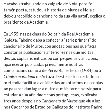
e acabou traballando no xulgado de Noia, pero foi
tamén poeta, estudou a historia de Muros e Noia e
deixou recollido o cancioneiro da súa vila natal", explica o
presidente da Academia.
En 1955, nas páxinas do Boletín da Real Academia
Galega, Fabeiro daba a coñecer a "serie primera" do
cancioneiro de Muros, con anotacións nas que facía
constar as publicacións anteriores nas que moitas
destas coplas, idénticas ou con pequenas variacións,
apareceran publicadas previamente noutras
compilacións como a de Pérez Ballesteros (1984) ou a
Crónica muradana
de Artaza. Deste xeito, o estudoso
pretendía facilitar a análise das adaptacións das coplas
ao pasaren dun lugar a outro e, máis tarde, servir para
estudar a súa afinidade coas portuguesas, explicaba
tres anos despois no
Cancionero de Muros
que viu a luz
nos Cadernos de Estudios Gallegos do Instituto Padre