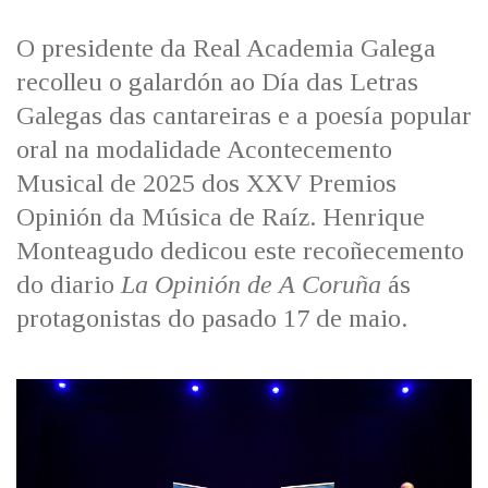
IDENTIDADE CORPORATIVA
Facebook
Twitter
Youtube
Instagram
Bluesky
FIGURAS HOMENAXEADAS
MARCIAL DEL ADALID
O presidente da Real Academia Galega
HISTORIA
CASA-MUSEO EMILIA PARDO
recolleu o galardón ao Día das Letras
BAZÁN
60 ANOS DLG
Galegas das cantareiras e a poesía popular
PRIMAVERA DAS LETRAS
oral na modalidade Acontecemento
PORTAL DAS PALABRAS
Musical de 2025 dos XXV Premios
Opinión da Música de Raíz. Henrique
Monteagudo dedicou este recoñecemento
do diario
La Opinión de A Coruña
ás
protagonistas do pasado 17 de maio.