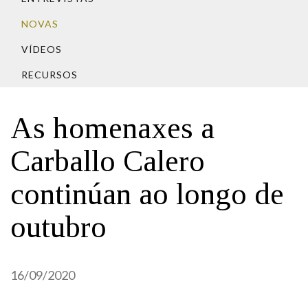
IDENTIDADE CORPORATIVA
Facebook
Twitter
Youtube
Instagram
Bluesky
FIGURAS HOMENAXEADAS
NOVAS
MARCIAL DEL ADALID
HISTORIA
CASA-MUSEO EMILIA PARDO
VÍDEOS
BAZÁN
60 ANOS DLG
RECURSOS
PRIMAVERA DAS LETRAS
PORTAL DAS PALABRAS
As homenaxes a
Carballo Calero
continúan ao longo de
outubro
16/09/2020