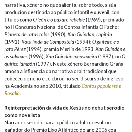
narrativa, xénero no que salienta, sobre todo, a súa
produción destinada ao público infantil e xuvenil, con
títulos como
O león e o paxaro rebelde
(1969), premiado
no II Concurso Nacional de Contos Infantís O Facho;
Planeta de ratos tolos
(1990),
Xan Guindán, capitán
(1991);
Rata linda de Compostela
(1994);
O gaiteiro e o
rato Pérez
(1994), premio Merlín de 1993;
Xan Guindán e
os salvaxes
(1996);
Xan Guindán mensaxeiro
(1997), ou
O
quirico lambón
(1997). Neste xénero Bernardino Graña
amosa a influencia da narrativa oral tradicional que
coñeceu de neno e celebrou no seu discurso de ingreso
na Academia no ano 2010, titulado
Contos populares e
Rosalía
.
Reinterpretación da vida de Xesús no debut serodio
como novelista
Narrador serodio para o público adulto, resultou
gañador do Premio Eixo Atlántico do ano 2006 coa