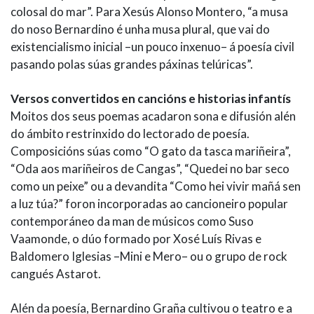
colosal do mar”. Para Xesús Alonso Montero, “a musa
do noso Bernardino é unha musa plural, que vai do
existencialismo inicial –un pouco inxenuo– á poesía civil
pasando polas súas grandes páxinas telúricas”.
Versos convertidos en cancións e historias infantís
Moitos dos seus poemas acadaron sona e difusión alén
do ámbito restrinxido do lectorado de poesía.
Composicións súas como “O gato da tasca mariñeira”,
“Oda aos mariñeiros de Cangas”, “Quedei no bar seco
como un peixe” ou a devandita “Como hei vivir mañá sen
a luz túa?” foron incorporadas ao cancioneiro popular
contemporáneo da man de músicos como Suso
Vaamonde, o dúo formado por Xosé Luís Rivas e
Baldomero Iglesias –Mini e Mero– ou o grupo de rock
cangués Astarot.
Alén da poesía, Bernardino Graña cultivou o teatro e a