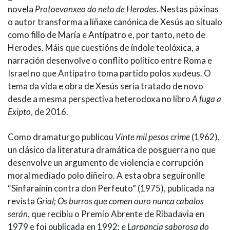
novela
Protoevanxeo do neto de Herodes
. Nestas páxinas
o autor transforma a liñaxe canónica de Xesús ao situalo
como fillo de María e Antípatro e, por tanto, neto de
Herodes. Máis que cuestións de índole teolóxica, a
narración desenvolve o conflito político entre Roma e
Israel no que Antípatro toma partido polos xudeus. O
tema da vida e obra de Xesús sería tratado de novo
desde a mesma perspectiva heterodoxa no libro
A fuga a
Exipto
, de 2016.
Como dramaturgo publicou
Vinte mil pesos crime
(1962),
un clásico da literatura dramática de posguerra no que
desenvolve un argumento de violencia e corrupción
moral mediado polo diñeiro. A esta obra seguíronlle
“Sinfarainín contra don Perfeuto” (1975), publicada na
revista
Grial; Os burros que comen ouro nunca cabalos
serán
, que recibiu o Premio Abrente de Ribadavia en
1979 e foi publicada en 1992; e
Larpancia saborosa do