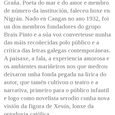
Graña. Poeta do mar e do amor e membro
IDENTIDADE CORPORATIVA
Facebook
Twitter
Youtube
Instagram
Bluesky
FIGURAS HOMENAXEADAS
de número da institución, faleceu hoxe en
MARCIAL DEL ADALID
HISTORIA
Nigrán. Nado en Cangas no ano 1932, foi
CASA-MUSEO EMILIA PARDO
BAZÁN
60 ANOS DLG
un dos membros fundadores do grupo
PRIMAVERA DAS LETRAS
Brais Pinto e a súa voz converteuse nunha
PORTAL DAS PALABRAS
das máis recoñecidas polo público e a
crítica das letras galegas contemporáneas.
A paisaxe, a fala, a experiencia amorosa e
os ambientes mariñeiros nos que medrou
deixaron unha fonda pegada na lírica do
autor, que tamén cultivou o teatro e a
narrativa, primeiro para o público infantil
e logo como novelista serodio cunha nova
visión da figura de Xesús, lonxe da
ortodoxia católica.