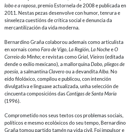
lobo e a raposa
, premio Estornela de 2008 e publicada en
2011. Nestas pezas desenvolve con humor, tenrura e
sinxeleza cuestións de crítica social e denuncia da
mercantilización da vida moderna.
Bernardino Graña colaborou ademais como articulista
en xornais como
Faro de Vigo, La Región, La Noche
e
O
Correio do Minho
; e revistas como
Grial, Vieiros
(editada
dende o exilio mexicano), a mallorquina
Dabo, pliegos de
poesía,
a salmantina
Clavero
ou a devandita
Alba.
No
eido filolóxico, compilou e publicou, con intención
divulgativa e linguaxe actualizada, unha selección de
cincuenta composicións das
Cantigas de Santa María
(1996).
Comprometido nos seus textos cos problemas sociais,
políticos e mesmo ecolóxicos do seu tempo, Bernardino
Graña tomou partido tamén na vida civil. Foi impulsor e