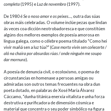
completa
(1995) e
Luz de novembro
(1997).
De 1980 é
Se o noso amor e os peixes...,
outra das súas
obras máis celebradas. O volume inclúe pezas que lindan
ás veces coa dicción neotrobadoresca e que constitúen
algúns dos mellores exemplos de poesía amorosa en
lingua galega, como o célebre poema titulado “Como hei
vivir mañá sen a luz túa?” (
Case morto vivín sen coñecerte /
aló na chaira por absurdas rúas / onde ninguén me soupo
dar mornura
).
A poesía de denuncia civil, o ecoloxismo, o poema de
circunstancias en homenaxe a persoas amigas ou
admiradas son outros temas frecuentes na obra dun
poeta dotado, en palabras de Xosé María Álvarez
Cáccamo, “dunha titánica enerxía vitalista e unha forza
destrutiva e purificadora de dimensión cósmica e
material que concentra o seu poder simbólico na figura