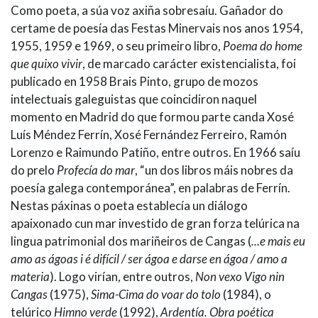
Como poeta, a súa voz axiña sobresaíu. Gañador do
certame de poesía das Festas Minervais nos anos 1954,
1955, 1959 e 1969, o seu primeiro libro,
Poema do home
que quixo vivir
, de marcado carácter existencialista, foi
publicado en 1958 Brais Pinto, grupo de mozos
intelectuais galeguistas que coincidiron naquel
momento en Madrid do que formou parte canda Xosé
Luís Méndez Ferrín, Xosé Fernández Ferreiro, Ramón
Lorenzo e Raimundo Patiño, entre outros. En 1966 saíu
do prelo
Profecía do mar
, “un dos libros máis nobres da
poesía galega contemporánea”, en palabras de Ferrín.
Nestas páxinas o poeta establecía un diálogo
apaixonado cun mar investido de gran forza telúrica na
lingua patrimonial dos mariñeiros de Cangas (
...e mais eu
amo as ágoas i é difícil / ser ágoa e darse en ágoa / amo a
materia
). Logo virían, entre outros,
Non vexo Vigo nin
Cangas
(1975),
Sima-Cima do voar do tolo
(1984), o
telúrico
Himno verde
(1992),
Ardentía. Obra poética