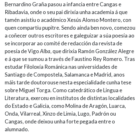
Bernardino Graña pasou a infancia entre Cangas e
Ribadavia, onde o seu pai dirixía unha academia á que
tamén asistiu o académico Xesús Alonso Montero, con
quen compartiu pupitre. Sendo aínda ben novo, comezou
a coñecer outros escritores e galeguizar a súa poesía ao
se incorporar ao comité de redacción da revista de
poesía de Vigo
Alba
, que dirixía Ramón González Alegre
e á que se sumou a través de Faustino Rey Romero. Tras
estudar Filoloxía Románica nas universidades de
Santiago de Compostela, Salamanca e Madrid, anos
máis tarde doutorouse nesta especialidade cunha tese
sobre Miguel Torga. Como catedrático de Lingua e
Literatura, exerceu en institutos de distintas localidades
do Estado e Galicia, como Molina de Aragón, Luarca,
Onda, Vilarreal, Xinzo de Limia, Lugo, Padrón ou
Cangas, onde deixou unha forte pegada entre o
alumnado.