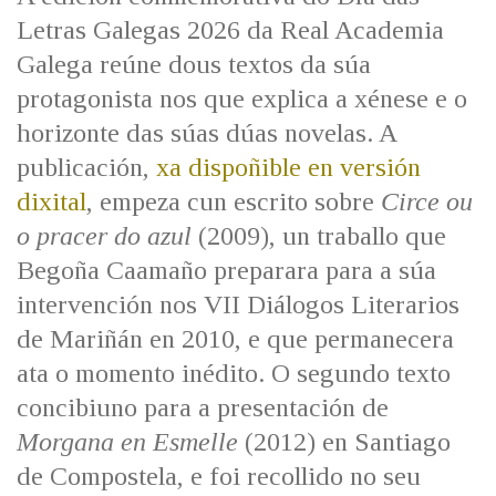
IDENTIDADE CORPORATIVA
Facebook
Twitter
Youtube
Instagram
Bluesky
Letras Galegas 2026 da Real Academia
FIGURAS HOMENAXEADAS
MARCIAL DEL ADALID
Galega reúne dous textos da súa
HISTORIA
CASA-MUSEO EMILIA PARDO
protagonista nos que explica a xénese e o
BAZÁN
60 ANOS DLG
horizonte das súas dúas novelas. A
PRIMAVERA DAS LETRAS
publicación,
xa dispoñible en versión
PORTAL DAS PALABRAS
dixital
, empeza cun escrito sobre
Circe ou
o pracer do azul
(2009), un traballo que
Begoña Caamaño preparara para a súa
intervención nos VII Diálogos Literarios
de Mariñán en 2010, e que permanecera
ata o momento inédito. O segundo texto
concibiuno para a presentación de
Morgana en Esmelle
(2012) en Santiago
de Compostela, e foi recollido no seu