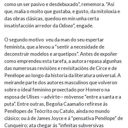
como un ser pasivo e desdebuxado”, rememora. “Así
que, malia o moito que gustaba, e gusto, da mitoloxía e
das obras clásicas, quedou en min unha certa
insatisfacción arredor da
Odisea
”, engade.
O segundo motivo veu da man do seu espertar
feminista, que a levou a “sentir a necesidade de
deconstruír modelos e arquetipos”. Antes de expoñer
como emprendeu esta tarefa, a autora repasa algunhas
das numerosas revisións e revisitacións de Circe e de
Penélope ao longo da historia da literatura universal. A
meirande parte dos autores masculinos que volveron
sobre o ideal feminino proxectado por Homero na
esposa de Ulises —advirte— móvense “entre a santa e a
puta”. Entre outras, Begoña Caamaño refírese ás
Penélopes de Teócrito ou Catulo, aínda no mundo
clásico; ou á de James Joyce e á “pensativa Penélope” de
Cunqueiro; ata chegar ás “infinitas subversivas