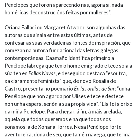
Penélopes que foron aparecendo nas, agora si, nada
homéricas deconstrucións feitas por mulleres”.
Oriana Fallaci ou Margaret Atwood son algunhas das
autoras que sinala entre estas últimas, antes de
confesar as súas verdadeiras fontes de inspiración, que
comezan na autora fundacional das letras galegas
contemporáneas. Caamaño identifica primeiro a
Penélope labrega que ten o home emigrado e tece soia a
súa tea en
Follas Novas
, e deseguido destaca “esoutra,
xa claramente feminista” que, de novo Rosalía de
Castro, presenta no poemario
En las orillas de Sar
: “unha
Penélope que non agarda por Ulises e tece e destece
non unha espera, senón a súa propia vida”. “Ela foi a orixe
da miña Penélope. Para chegar, á fin, á máis arelada,
aquela que todas queremos e na que todas nos
soñamos: a de Xohana Torres. Nesa Penélope forte,
aventureira, dona de seu, que tamén navega, que terma