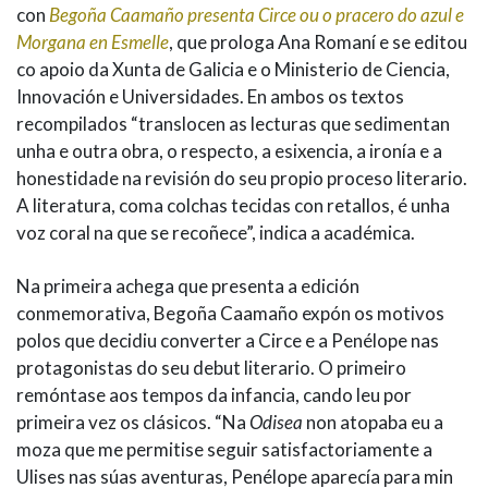
con
Begoña Caamaño presenta Circe ou o pracero do azul e
Morgana en Esmelle
, que prologa Ana Romaní e se editou
co apoio da Xunta de Galicia e o Ministerio de Ciencia,
Innovación e Universidades. En ambos os textos
recompilados “translocen as lecturas que sedimentan
unha e outra obra, o respecto, a esixencia, a ironía e a
honestidade na revisión do seu propio proceso literario.
A literatura, coma colchas tecidas con retallos, é unha
voz coral na que se recoñece”, indica a académica.
Na primeira achega que presenta a edición
conmemorativa, Begoña Caamaño expón os motivos
polos que decidiu converter a Circe e a Penélope nas
protagonistas do seu debut literario. O primeiro
remóntase aos tempos da infancia, cando leu por
primeira vez os clásicos. “Na
Odisea
non atopaba eu a
moza que me permitise seguir satisfactoriamente a
Ulises nas súas aventuras, Penélope aparecía para min