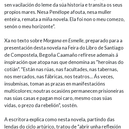
sen vacilación do leme da súa historia e transita os seus
propios mares. Nesa Penélope afouta, nesa muller
enteira, remata a miña novela. Ela foi non o meu comezo,
senón o meu horizonte”.
Xa no texto sobre
Morgana en Esmelle
, preparado para a
presentación desta novela na Feira do Libro de Santiago
de Compostela, Begoña Caamaño refírese ademais á
inspiración que atopa nas que denomina as “heroínas do
cotián”. “Están nas rúas, nas facultades, nas tabernas,
nos mercados, nas fábricas, nos teatros... Ás veces,
insubmisas, toman as prazas en manifestacións
multicolores; noutras ocasións permanecen prisioneiras
nas súas casas e pagan moi caro, mesmo coas súas
vidas, o prezo da rebelión”, sostén.
A escritora explica como nesta novela, partindo das
lendas do ciclo artúrico, tratou de “abrir unha reflexión