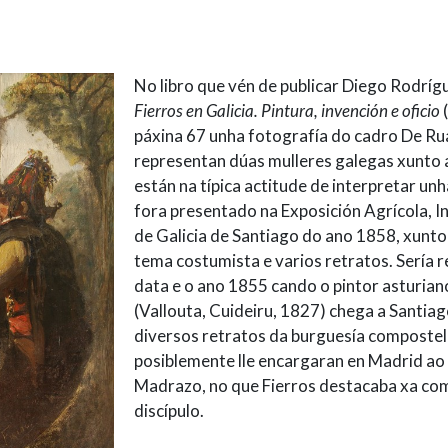
No libro que vén de publicar Diego Rodríg
Fierros en Galicia. Pintura, invención e oficio
(
páxina 67 unha fotografía do cadro De Ru
representan dúas mulleres galegas xunto 
están na típica actitude de interpretar un
fora presentado na Exposición Agrícola, In
de Galicia de Santiago do ano 1858, xunto
tema costumista e varios retratos. Sería r
data e o ano 1855 cando o pintor asturiano
(Vallouta, Cuideiru, 1827) chega a Santiag
diversos retratos da burguesía compostel
posiblemente lle encargaran en Madrid ao
Madrazo, no que Fierros destacaba xa c
discípulo.