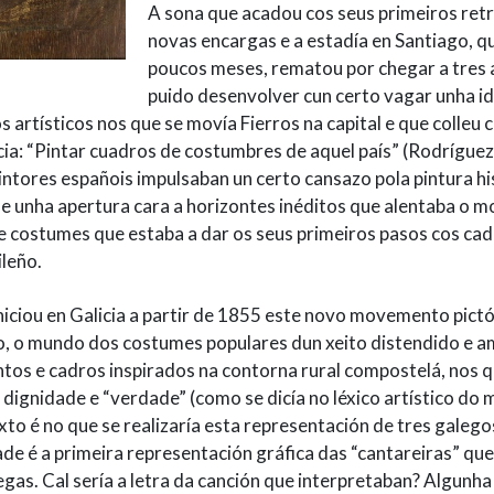
A sona que acadou cos seus primeiros retr
novas encargas e a estadía en Santiago, qu
poucos meses, rematou por chegar a tres
puido desenvolver cun certo vagar unha i
s artísticos nos que se movía Fierros na capital e que colleu
cia: “Pintar cuadros de costumbres de aquel país” (Rodrígue
ntores españois impulsaban un certo cansazo pola pintura his
 e unha apertura cara a horizontes inéditos que alentaba o
de costumes que estaba a dar os seus primeiros pasos cos ca
leño.
 iniciou en Galicia a partir de 1855 este novo movemento pict
mo, o mundo dos costumes populares dun xeito distendido e a
s e cadros inspirados na contorna rural compostelá, nos 
dignidade e “verdade” (como se dicía no léxico artístico do
to é no que se realizaría esta representación de tres galeg
ade é a primeira representación gráfica das “cantareiras” q
gas. Cal sería a letra da canción que interpretaban? Algunha 