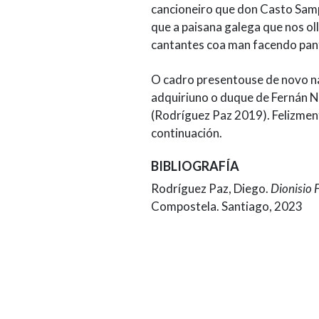
cancioneiro que don Casto Sam
que a paisana galega que nos ol
cantantes coa man facendo panta
O cadro presentouse de novo na
adquiriuno o duque de Fernán N
(Rodríguez Paz 2019). Felizment
continuación.
BIBLIOGRAFÍA
Rodríguez Paz, Diego.
Dionisio F
Compostela. Santiago, 2023