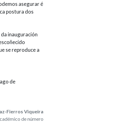
podemos asegurar é
ica postura dos
 da inauguración
descoñecido
ue se reproduce a
iago de
az-Fierros Viqueira
cadémico de número