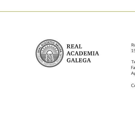
Real Academia Galega
R
1
T
F
A
C