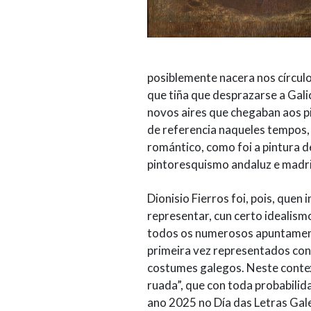
posiblemente nacera nos círculo
que tiña que desprazarse a Gali
novos aires que chegaban aos pi
de referencia naqueles tempos,
romántico, como foi a pintura 
pintoresquismo andaluz e madri
Dionisio Fierros foi, pois, quen
representar, cun certo idealis
todos os numerosos apuntamento
primeira vez representados con 
costumes galegos. Neste contex
ruada”, que con toda probabilid
ano 2025 no Día das Letras Gale