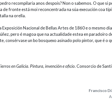
pedro recompilaría anos despois? Non o sabemos. O que si 
la de fronte está moi reconcentrada na súa execución coa típ
lla na orella.
 Exposición Nacional de Bellas Artes de 1860 e o mesmo día
úñez, pero é magoa que na actualidade estea en paradoiro 
e, consérvase un bo bosquexo asinado polo pintor, que é o q
ierros en Galicia. Pintura, invención e oficio
. Consorcio de Sant
Francisco Dí
A