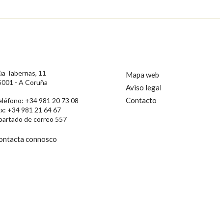
úa Tabernas, 11
Mapa web
5001 - A Coruña
Aviso legal
Contacto
eléfono: +34 981 20 73 08
ax: +34 981 21 64 67
partado de correo 557
ontacta connosco