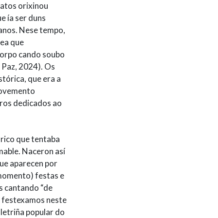
atos orixinou
e ía ser duns
 anos. Nese tempo,
dea que
 corpo cando soubo
z Paz, 2024). Os
tórica, que era a
 movemento
dros dedicados ao
órico que tentaba
mable. Naceron así
que aparecen por
 momento) festas e
os cantando “de
ue festexamos neste
letriña popular do