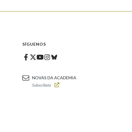
SÍGUENOS
Facebook
Twitter
Instagram
Bluesky
Youtube
NOVAS DA ACADEMIA
Subscríbete