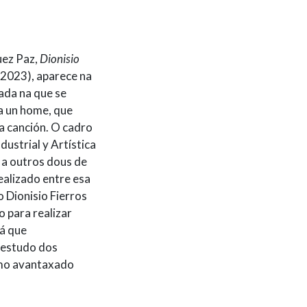
uez Paz,
Dionisio
2023), aparece na
ada na que se
a un home, que
ha canción. O cadro
dustrial y Artística
 a outros dous de
ealizado entre esa
 Dionisio Fierros
o para realizar
á que
 estudo dos
omo avantaxado