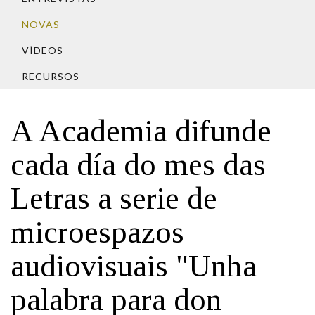
IDENTIDADE CORPORATIVA
Facebook
Twitter
Youtube
Instagram
Bluesky
FIGURAS HOMENAXEADAS
NOVAS
MARCIAL DEL ADALID
HISTORIA
CASA-MUSEO EMILIA PARDO
VÍDEOS
BAZÁN
60 ANOS DLG
RECURSOS
PRIMAVERA DAS LETRAS
PORTAL DAS PALABRAS
A Academia difunde
cada día do mes das
Letras a serie de
microespazos
audiovisuais "Unha
palabra para don